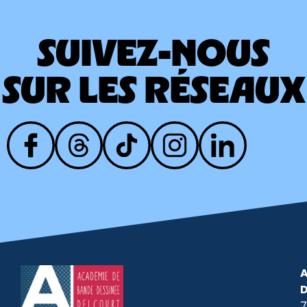
SUIVEZ-NOUS
SUR LES RÉSEAUX
A
7