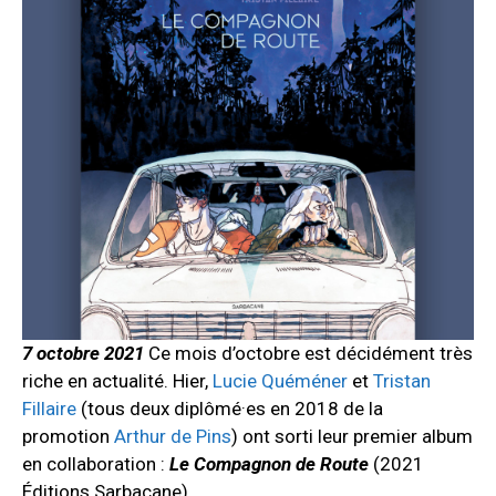
7 octobre 2021
Ce mois d’octobre est décidément très
riche en actualité. Hier,
Lucie Quéméner
et
Tristan
Fillaire
(tous deux diplômé·es en 2018 de la
promotion
Arthur de Pins
) ont sorti leur premier album
en collaboration :
Le Compagnon de Route
(2021
Éditions Sarbacane).